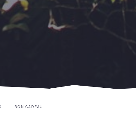
S
BON CADEAU